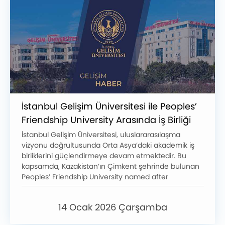
İstanbul Gelişim Üniversitesi ile Peoples’
Friendship University Arasında İş Birliği
Anlaşması İmzalandı
İstanbul Gelişim Üniversitesi, uluslararasılaşma
vizyonu doğrultusunda Orta Asya’daki akademik iş
birliklerini güçlendirmeye devam etmektedir. Bu
kapsamda, Kazakistan’ın Çimkent şehrinde bulunan
Peoples’ Friendship University named after
Academician A. Kuatbekov ile ikili iş birliği anlaşması
imzalanmıştır.
14 Ocak 2026 Çarşamba