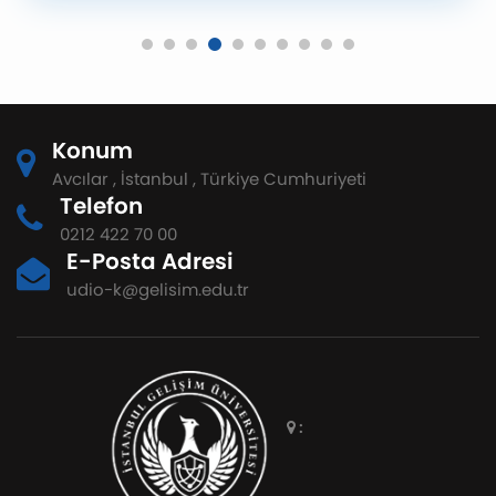
Konum
Avcılar , İstanbul , Türkiye Cumhuriyeti
Telefon
0212 422 70 00
E-Posta Adresi
udio-k@gelisim.edu.tr
: